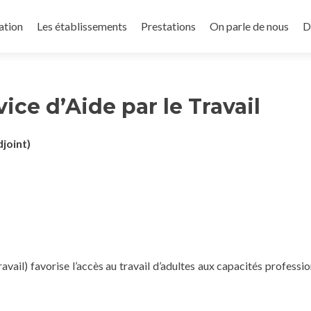
incipal
ation
Les établissements
Prestations
On parle de nous
D
ice d’Aide par le Travail
joint)
avail) favorise l’accès au travail d’adultes aux capacités professio