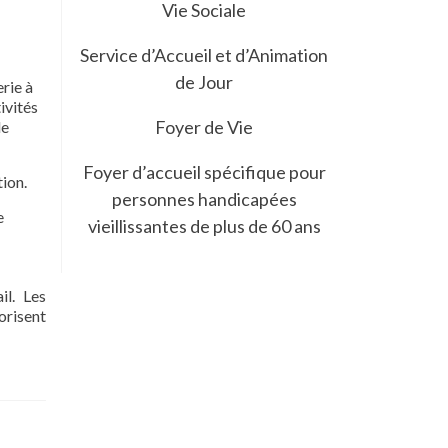
Vie Sociale
Service d’Accueil et d’Animation
de Jour
erie à
ivités
Foyer de Vie
le
Foyer d’accueil spécifique pour
tion.
personnes handicapées
e
vieillissantes de plus de 60 ans
il. Les
vorisent